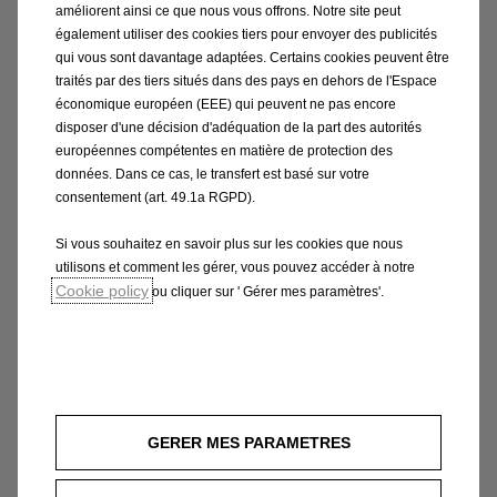
démarque par son assurance et son style
améliorent ainsi ce que nous vous offrons. Notre site peut
également utiliser des cookies tiers pour envoyer des publicités
individuel, tandis que ses moteurs
qui vous sont davantage adaptées. Certains cookies peuvent être
dynamiques le rendent agile dans tous les
traités par des tiers situés dans des pays en dehors de l'Espace
sens. La ligne Mokka GS offre une mise à
p
économique européen (EEE) qui peuvent ne pas encore
niveau visuelle sportive.
disposer d'une décision d'adéquation de la part des autorités
européennes compétentes en matière de protection des
données. Dans ce cas, le transfert est basé sur votre
consentement (art. 49.1a RGPD).
Si vous souhaitez en savoir plus sur les cookies que nous
En savoir plus
utilisons et comment les gérer, vous pouvez accéder à notre
Cookie policy
ou cliquer sur ' Gérer mes paramètres'.
GERER MES PARAMETRES
100% hors normes 100% Mokka