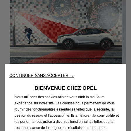
CONTINUER SANS ACCEPTER →
Puissance pure
BIENVENUE CHEZ OPEL
Le design révolutionnaire du nouveau
Nous utilisons des cookies afin de vous offrir la meilleure
expérience sur notre site. Les cookies nous permettent de vous
Mokka ouvre la voie à l'avenir d'Opel.
d
fournir des fonctionnalités essentielles telles que la sécurité, la
Chaque ligne parle de confiance, faisant
gestion du réseau et l’accessibilité. Ils améliorent la convivialité et
une déclaration incontestablement
les performances grâce à diverses fonctionnalités telles que la
audacieuse. C'est un véhicule qui se
reconnaissance de la langue, les résultats de recherche et