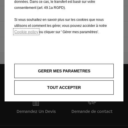
données. Dans ce cas, le transfert est basé sur votre
consentement (art. 49.1a RGPD).
Manuels d'utilisation
Si vous souhaitez en savoir plus sur les cookies que nous
utilisons et comment les gérer, vous pouvez accéder à notre
Navigation
Cookie policy
ou cliquer sur ' Gérer mes paramètres'.
Homologation
GERER MES PARAMETRES
Trouvez une concession
Demandez Un Essai
TOUT ACCEPTER
Demandez Un Devis
Demande de contact