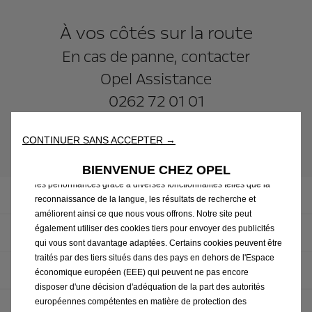
À vos côtés sur la route
En cas de panne, contacter
Opel Assistance
0262 72 01 01
Nous utilisons des cookies afin de vous offrir la meilleure
CONTINUER SANS ACCEPTER →
expérience sur notre site. Les cookies nous permettent de vous
Après-vente & accessoires
fournir des fonctionnalités essentielles telles que la sécurité, la
BIENVENUE CHEZ OPEL
gestion du réseau et l’accessibilité. Ils améliorent la convivialité et
les performances grâce à diverses fonctionnalités telles que la
Offres de services
reconnaissance de la langue, les résultats de recherche et
améliorent ainsi ce que nous vous offrons. Notre site peut
également utiliser des cookies tiers pour envoyer des publicités
Contrôles & inspections
qui vous sont davantage adaptées. Certains cookies peuvent être
traités par des tiers situés dans des pays en dehors de l'Espace
Réparations
économique européen (EEE) qui peuvent ne pas encore
disposer d'une décision d'adéquation de la part des autorités
européennes compétentes en matière de protection des
Campagnes de rappel