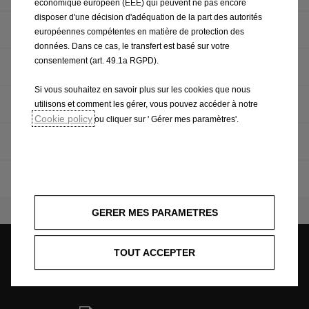
économique européen (EEE) qui peuvent ne pas encore
disposer d'une décision d'adéquation de la part des autorités
Réparations
européennes compétentes en matière de protection des
données. Dans ce cas, le transfert est basé sur votre
consentement (art. 49.1a RGPD).
Campagnes de rappel
Si vous souhaitez en savoir plus sur les cookies que nous
Manuels d'utilisation
utilisons et comment les gérer, vous pouvez accéder à notre
Cookie policy
ou cliquer sur ' Gérer mes paramètres'.
Homologation
Opel Assistance
GERER MES PARAMETRES
TOUT ACCEPTER
Trouvez une concession
Demandez Un Essai