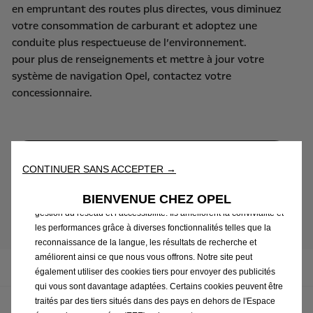
en empruntant des routes plus directes, vous diminuez
votre consommation de carburant et adoptez une
conduite plus respectueuse de l’environnement.
pour plus de renseignements et mettre à jour votre
système de navigation Opel, contactez votre
concessionnaire.
Découvrir les cartes gps Opel
CONTINUER SANS ACCEPTER →
Nous utilisons des cookies afin de vous offrir la meilleure
expérience sur notre site. Les cookies nous permettent de vous
BIENVENUE CHEZ OPEL
fournir des fonctionnalités essentielles telles que la sécurité, la
gestion du réseau et l’accessibilité. Ils améliorent la convivialité et
Après-vente & accessoires
les performances grâce à diverses fonctionnalités telles que la
reconnaissance de la langue, les résultats de recherche et
améliorent ainsi ce que nous vous offrons. Notre site peut
Offres de services
également utiliser des cookies tiers pour envoyer des publicités
qui vous sont davantage adaptées. Certains cookies peuvent être
traités par des tiers situés dans des pays en dehors de l'Espace
Contrôles & inspections